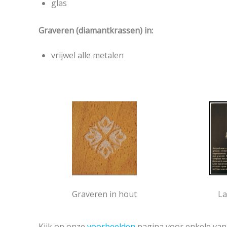
glas
Graveren (diamantkrassen) in:
vrijwel alle metalen
Graveren in hout
La
Kijk op onze
voorbeelden
pagina voor enkele van