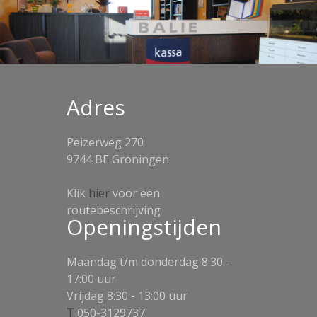
Adres
Peizerweg 270
9744 BE Groningen
Klik
hier
voor een
routebeschrijving
Openingstijden
Maandag t/m donderdag 8:30 -
17:00 uur
Vrijdag 8:30 - 13:00 uur
T
050-3129737