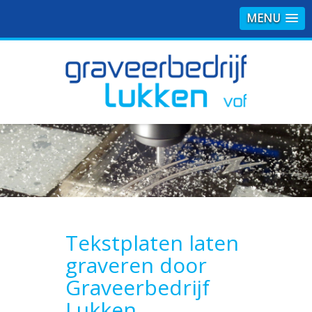
MENU
Tekstplaten laten
graveren door
Graveerbedrijf
Lukken